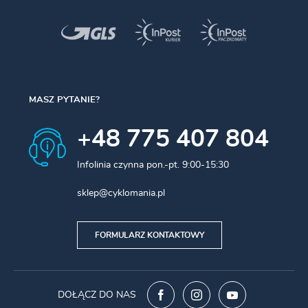
W zestawie:
9x aluminiowych końcówek pancerza, 6x
koralików ochronnych na linkę, 2x łącznik przewodów,
2x końcówki linki, 2x nakładki na pancerz chroniące ramę
Przeznaczenie:
uniwersalny przerzutkowy (szosy i mtb)
MASZ PYTANIE?
Kolor:
biały
+48 775 407 804
Infolinia czynna pon.-pt. 9:00-15:30
sklep@cyklomania.pl
FORMULARZ KONTAKTOWY
DOŁĄCZ DO NAS