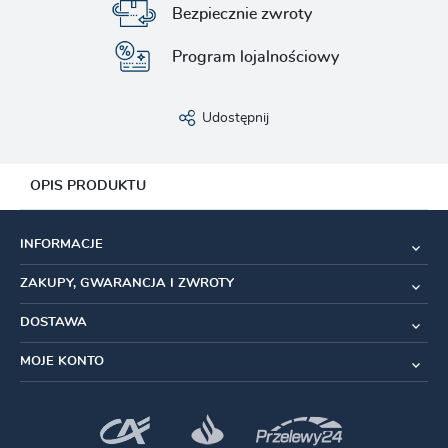
Bezpiecznie zwroty
Program lojalnościowy
Udostępnij
OPIS PRODUKTU
Pancerz LEX (Wewnętrzna rurka z tworzywa,
INFORMACJE
wzmocnienie ze stali, kolejna warstwa z tworzywa
i zewnętrzna warstwa z PVC)
ZAKUPY, GWARANCJA I ZWROTY
Średnica:
4mm
DOSTAWA
Długość pancerza:
2700mm
MOJE KONTO
Linka slick stainless (stal nierdzewna)
uniwersalna:
SRAM, Shimano
Długość linki:
przód 1500mm, tył 2300mm