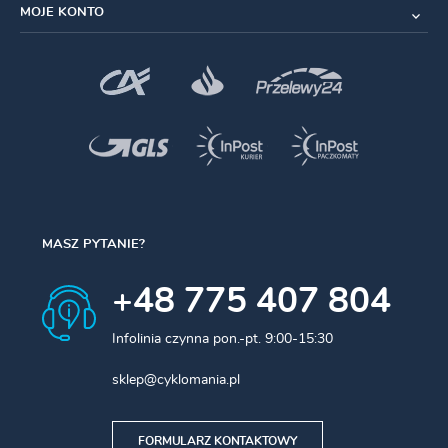
MOJE KONTO
Specyfikacja
:
Zastosowanie
:
Szosa
Kompatybilność
:
Shimano Tiagra FC-4700
Liczba
zębów
: 52T
Napęd
:
2x10
Możliwe kombinacje:
34–50T, 36–52T
MASZ PYTANIE?
Rozstaw śrub (BCD):
110 mm, 4-ramienny,
+48 775 407 804
asymetryczny
Materiał:
Infolinia czynna pon.-pt. 9:00-15:30
Małe zębatki (34T, 36T):
Aluminium (anodowane)
sklep@cyklomania.pl
Duże zębatki (50T, 52T):
Kompozyt aluminium/włókno
szklane (GFRP, anodowane)
FORMULARZ KONTAKTOWY