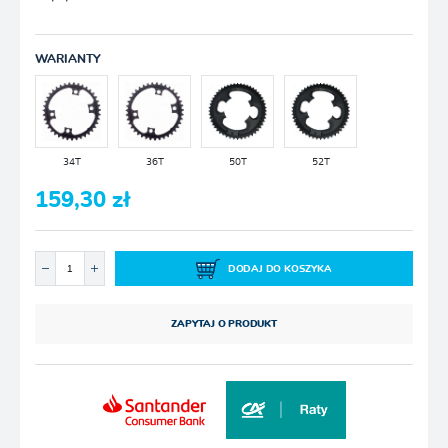
WARIANTY
34T
36T
50T
52T
159,30 zł
DODAJ DO KOSZYKA
ZAPYTAJ O PRODUKT