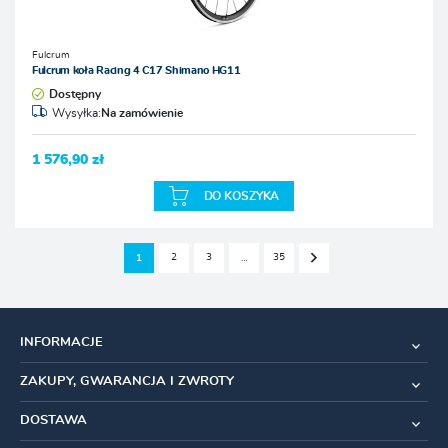
Fulcrum
Fulcrum koła Racing 4 C17 Shimano HG11
Dostępny
Wysyłka:
Na zamówienie
1 576,90 zł
DO KOSZYKA
2
3
35
1
…
INFORMACJE
ZAKUPY, GWARANCJA I ZWROTY
DOSTAWA