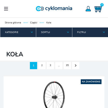
0
Strona główna
Części
Koła
KATEGORIE
SORTUJ
FILTRUJ
KOŁA
2
3
35
1
…
NA ZAMÓWIENIE