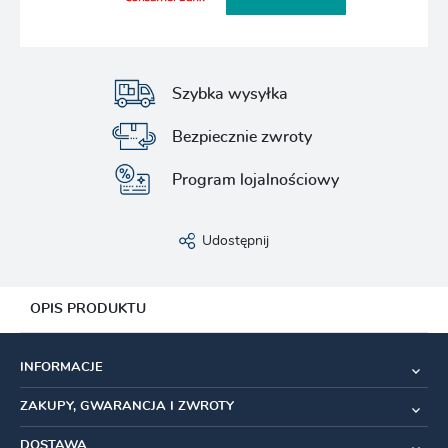
Szybka wysyłka
Bezpiecznie zwroty
Program lojalnościowy
Udostępnij
OPIS PRODUKTU
Elemento
to coś więcej niż tylko kask – to połączenie
INFORMACJE
innowacyjnych technologii, najwyższego poziomu
bezpieczeństwa i doskonałego komfortu. Stworzony we
ZAKUPY, GWARANCJA I ZWROTY
współpracy z zespołem INEOS Grenadiers Cycling Team, jest
idealnym wyborem dla zawodowców i ambitnych amatorów.
DOSTAWA