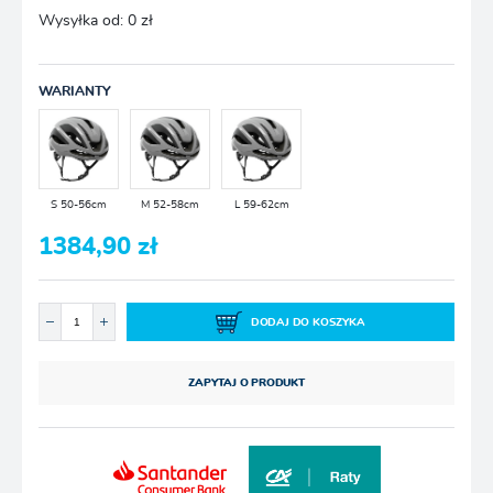
Wysyłka od:
0 zł
WARIANTY
S 50-56cm
M 52-58cm
L 59-62cm
1384,90 zł
DODAJ DO KOSZYKA
ZAPYTAJ O PRODUKT