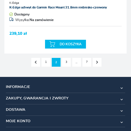
K-Edge
K-Edge uchwyt do Garmin Race Mount 31.8mm niebiesko-czerwony
Dostępny
Wysyłka:
Na zamówienie
239,10 zł
DO KOSZYKA
1
3
7
2
…
INFORMACJE
ZAKUPY, GWARANCJA I ZWROTY
DOSTAWA
MOJE KONTO