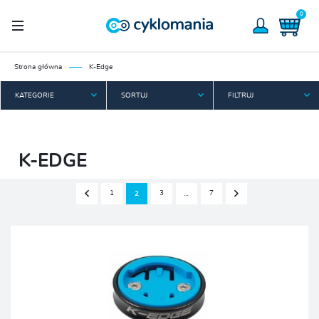
0
Strona główna
K-Edge
KATEGORIE
SORTUJ
FILTRUJ
K-EDGE
1
3
7
2
…