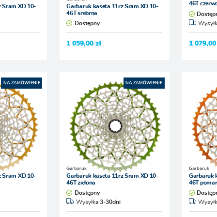
46T czerw
z Sram XD 10-
Garbaruk kaseta 11rz Sram XD 10-
46T srebrna
Dostęp
Dostępny
Wysyłk
1 059,00 zł
1 079,00
NA ZAMÓWIENIE
NA ZAMÓWIENIE
Garbaruk
Garbaruk
z Sram XD 10-
Garbaruk kaseta 11rz Sram XD 10-
Garbaruk 
46T zielona
46T poma
Dostępny
Dostęp
Wysyłka:
3-30dni
Wysyłk