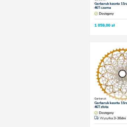
Garbaruk kaseta 11r
46T czarna
Dostępny
1 059,00 zł
Garbaruk
Garbaruk kaseta 11r
46T złota
Dostępny
Wysyłka:
3-30dni