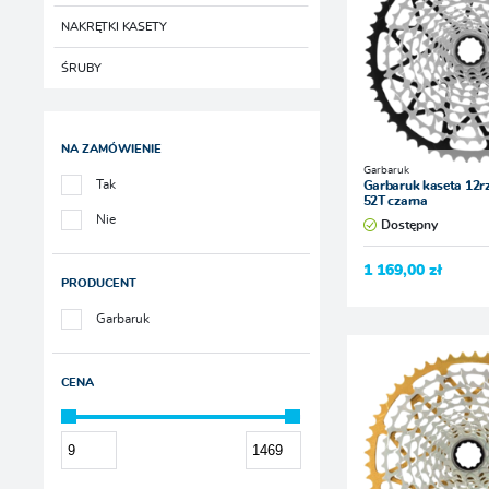
NAKRĘTKI KASETY
ŚRUBY
NA ZAMÓWIENIE
Garbaruk
Tak
Garbaruk kaseta 12r
52T czarna
Nie
Dostępny
1 169,00 zł
PRODUCENT
Garbaruk
CENA