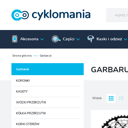
Akcesoria
Części
Kaski i odzież
Strona główna
Garbaruk
GARBAR
Garbaruk
KORONKI
KASETY
Widok
WÓZKI PRZERZUTKI
KÓŁKA PRZERZUTKI
KORKI STERÓW