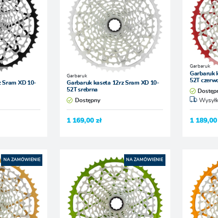
Garbaruk
Garbaruk 
Garbaruk
52T czerw
z Sram XD 10-
Garbaruk kaseta 12rz Sram XD 10-
52T srebrna
Dostęp
Dostępny
Wysyłk
1 169,00 zł
1 189,00
NA ZAMÓWIENIE
NA ZAMÓWIENIE