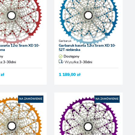
Garbaruk
kaseta 12rz Sram XD 10-
Garbaruk kaseta 12rz Sram XD 10-
ona
52T niebieska
ny
Dostępny
a:
3-30dni
Wysyłka:
3-30dni
 zł
1 189,00 zł
NA ZAMÓWIENIE
NA ZAMÓWIENIE