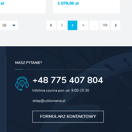
 zł
1 079,00 zł
2
4
158
3
…
16
MASZ PYTANIE?
+48 775 407 804
Infolinia czynna pon.-pt. 9:00-15:30
sklep@cyklomania.pl
FORMULARZ KONTAKTOWY