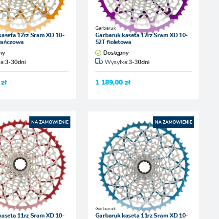
Garbaruk
kaseta 12rz Sram XD 10-
Garbaruk kaseta 12rz Sram XD 10-
rańczowa
52T fioletowa
ny
Dostępny
a:
3-30dni
Wysyłka:
3-30dni
 zł
1 189,00 zł
NA ZAMÓWIENIE
NA ZAMÓWIENIE
Garbaruk
kaseta 11rz Sram XD 10-
Garbaruk kaseta 11rz Sram XD 10-