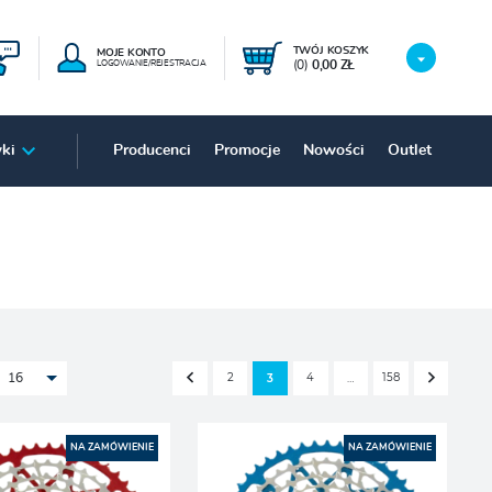
TWÓJ KOSZYK
MOJE KONTO
(0)
0,00 ZŁ
LOGOWANIE/REJESTRACJA
ki
Producenci
Promocje
Nowości
Outlet
2
4
158
3
…
16
NA ZAMÓWIENIE
NA ZAMÓWIENIE