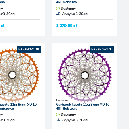
ona
46T niebieska
ny
Dostępny
a:
3-30dni
Wysyłka:
3-30dni
 zł
1 079,00 zł
NA ZAMÓWIENIE
NA ZAMÓWIENIE
Garbaruk
kaseta 11rz Sram XD 10-
Garbaruk kaseta 11rz Sram XD 10-
rańczowa
46T fioletowa
ny
Dostępny
a:
3-30dni
Wysyłka:
3-30dni