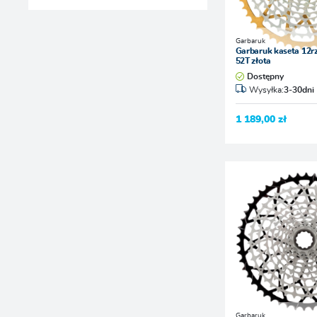
Garbaruk
Garbaruk kaseta 12r
52T złota
Dostępny
Wysyłka:
3-30dni
1 189,00 zł
Garbaruk