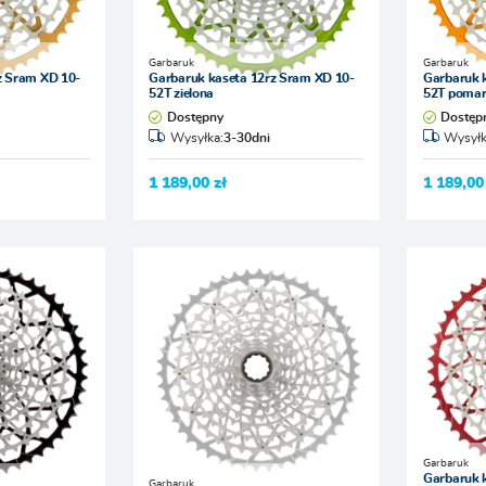
Garbaruk
Garbaruk
z Sram XD 10-
Garbaruk kaseta 12rz Sram XD 10-
Garbaruk 
52T zielona
52T poma
Dostępny
Dostęp
Wysyłka:
3-30dni
Wysyłk
1 189,00 zł
1 189,00
Garbaruk
Garbaruk 
Garbaruk