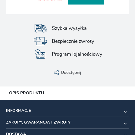
Szybka wysyłka
Bezpiecznie zwroty
Program lojalnościowy
Udostępnij
OPIS PRODUKTU
Fizik siodło Vento Arione R3 135mm czarne
INFORMACJE
Szerokość
: 135 mm
ZAKUPY, GWARANCJA I ZWROTY
Szyny
:
R3 - Kium
DOSTAWA