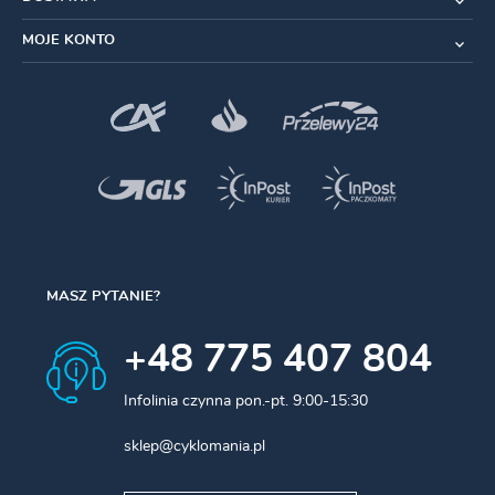
Materiał
wypełnienia
: P
ianka
MOJE KONTO
Materiał pokrycia
: S
yntetyk
Kolor
: Czarny
MASZ PYTANIE?
+48 775 407 804
Infolinia czynna pon.-pt. 9:00-15:30
sklep@cyklomania.pl