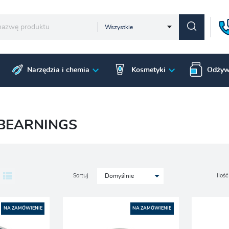
Wszystkie
Narzędzia i chemia
Kosmetyki
Odżyw
BEARNINGS
Sortuj
Ilość
Domyślnie
NA ZAMÓWIENIE
NA ZAMÓWIENIE