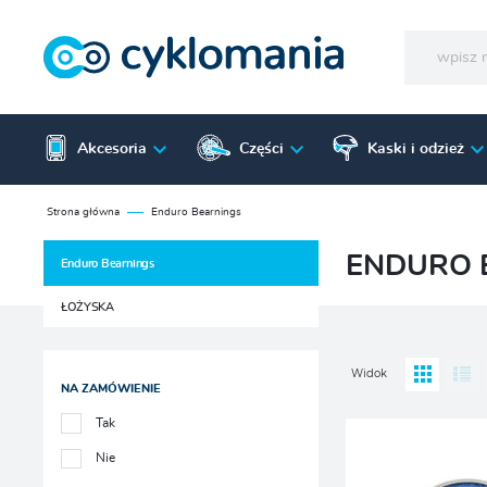
Akcesoria
Części
Kaski i odzież
Strona główna
Enduro Bearnings
ENDURO 
Enduro Bearnings
ŁOŻYSKA
Widok
NA ZAMÓWIENIE
Tak
Nie