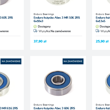
Enduro Bearnings
Enduro Bear
 3 605 2RS
Enduro łożysko Abec 3 MR 106 2RS
Enduro ło
6x10x3
6x13x5
Dostępny
Dostęp
wienie
Wysyłka:
Na zamówienie
Wysyłk
37,90 zł
25,90 zł
NA ZAMÓWIENIE
NA ZAMÓWIENIE
Enduro Bearnings
Enduro Bear
 3 MR 616 2RS
Enduro łożysko Abec 3 606 2RS
Enduro łoż