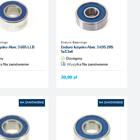
nings
Enduro Bearnings
ysko Abec 3 685 LLB
Enduro łożysko Abec 3 695 2RS
5x13x4
ny
Dostępny
a:
Na zamówienie
Wysyłka:
Na zamówienie
30,90 zł
NA ZAMÓWIENIE
NA ZAMÓWIENIE