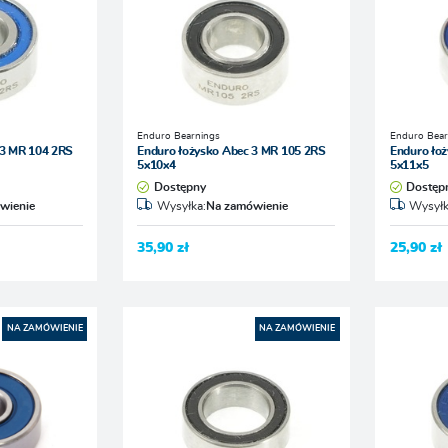
Enduro Bearnings
Enduro Bear
 3 MR 104 2RS
Enduro łożysko Abec 3 MR 105 2RS
Enduro łoż
5x10x4
5x11x5
Dostępny
Dostęp
wienie
Wysyłka:
Na zamówienie
Wysyłk
35,90 zł
25,90 zł
NA ZAMÓWIENIE
NA ZAMÓWIENIE