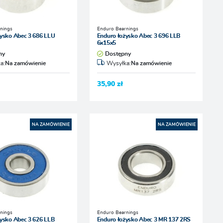
nings
Enduro Bearnings
żysko Abec 3 686 LLU
Enduro łożysko Abec 3 696 LLB
6x15x5
ny
Dostępny
a:
Na zamówienie
Wysyłka:
Na zamówienie
35,90 zł
NA ZAMÓWIENIE
NA ZAMÓWIENIE
nings
Enduro Bearnings
ysko Abec 3 626 LLB
Enduro łożysko Abec 3 MR 137 2RS