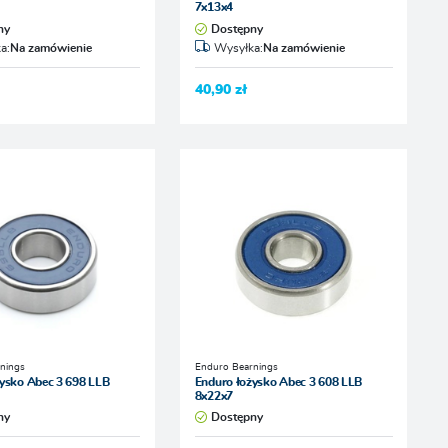
7x13x4
ny
Dostępny
a:
Na zamówienie
Wysyłka:
Na zamówienie
40,90 zł
nings
Enduro Bearnings
ysko Abec 3 698 LLB
Enduro łożysko Abec 3 608 LLB
8x22x7
ny
Dostępny