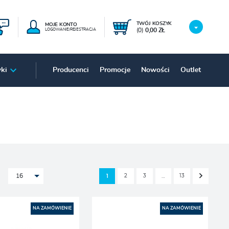
TWÓJ KOSZYK
MOJE KONTO
(0)
0,00 ZŁ
LOGOWANIE/REJESTRACJA
ki
Producenci
Promocje
Nowości
Outlet
2
3
13
1
…
16
NA ZAMÓWIENIE
NA ZAMÓWIENIE