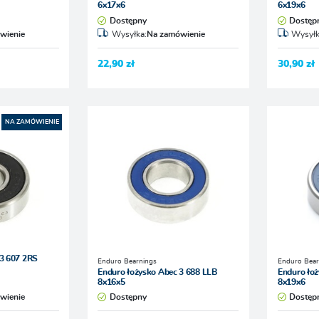
6x17x6
6x19x6
Dostępny
Dostęp
wienie
Wysyłka:
Na zamówienie
Wysyłk
22,90 zł
30,90 zł
NA ZAMÓWIENIE
 3 607 2RS
Enduro Bearnings
Enduro Bear
Enduro łożysko Abec 3 688 LLB
Enduro łoż
8x16x5
8x19x6
wienie
Dostępny
Dostęp