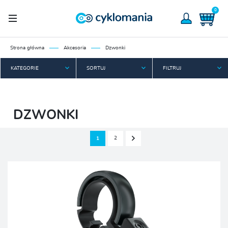
0
Strona główna
Akcesoria
Dzwonki
KATEGORIE
SORTUJ
FILTRUJ
DZWONKI
2
1