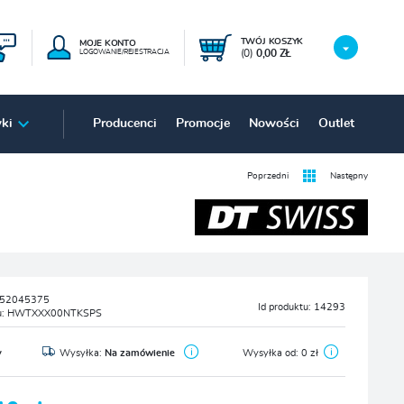
TWÓJ KOSZYK
MOJE KONTO
(0)
0,00 ZŁ
LOGOWANIE/REJESTRACJA
ki
Producenci
Promocje
Nowości
Outlet
Poprzedni
Następny
52045375
Id produktu:
14293
u:
HWTXXX00NTKSPS
y
Wysyłka:
Na zamówienie
Wysyłka od:
0 zł