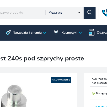
Wszystkie
Narzędzia i chemia
Kosmetyki
Odżyw
st 240s pod szprychy proste
EAN:
76130
NA ZAMÓWIENIE
Kod produkt
Dostępn