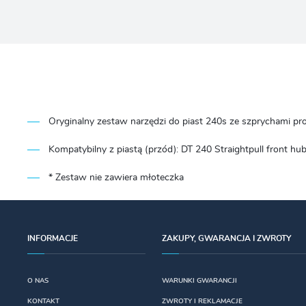
Oryginalny zestaw narzędzi do piast 240s ze szprychami pr
Kompatybilny z piastą (przód):
DT 240 Straightpull front hu
* Zestaw nie zawiera młoteczka
INFORMACJE
ZAKUPY, GWARANCJA I ZWROTY
O NAS
WARUNKI GWARANCJI
KONTAKT
ZWROTY I REKLAMACJE