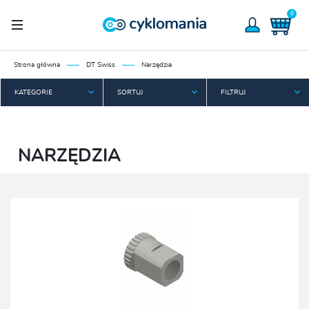
0
Strona główna
DT Swiss
Narzędzia
KATEGORIE
SORTUJ
FILTRUJ
NARZĘDZIA