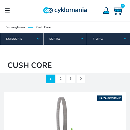
0
Strona główna
Cush Core
KATEGORIE
SORTUJ
FILTRUJ
CUSH CORE
2
3
1
NA ZAMÓWIENIE