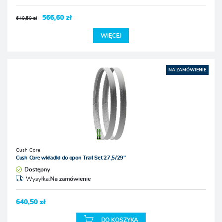
566,60 zł
640,50 zł
WIĘCEJ
NA ZAMÓWIENIE
Cush Core
Cush Core wkładki do opon Trail Set 27,5/29"
Dostępny
Wysyłka:
Na zamówienie
640,50 zł
DO KOSZYKA