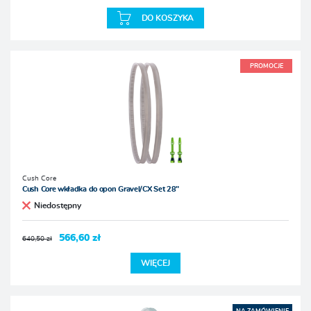
DO KOSZYKA
PROMOCJE
Cush Core
Cush Core wkładka do opon Gravel/CX Set 28"
Niedostępny
566,60 zł
640,50 zł
WIĘCEJ