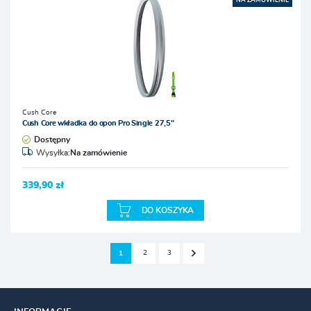
NA ZAMÓWIENIE
Cush Core
Cush Core wkładka do opon Pro Single 27,5"
Dostępny
Wysyłka:
Na zamówienie
339,90 zł
DO KOSZYKA
2
3
1