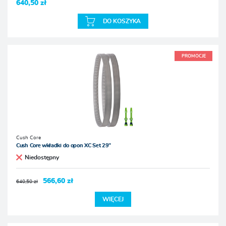
640,50 zł
DO KOSZYKA
PROMOCJE
Cush Core
Cush Core wkładki do opon XC Set 29"
Niedostępny
566,60 zł
640,50 zł
WIĘCEJ