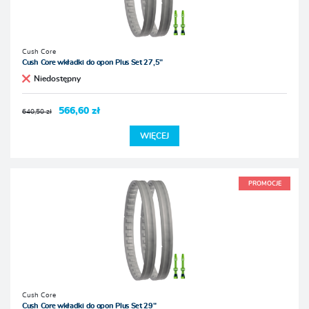
Cush Core
Cush Core wkładki do opon Plus Set 27,5"
Niedostępny
566,60 zł
640,50 zł
WIĘCEJ
PROMOCJE
Cush Core
Cush Core wkładki do opon Plus Set 29"