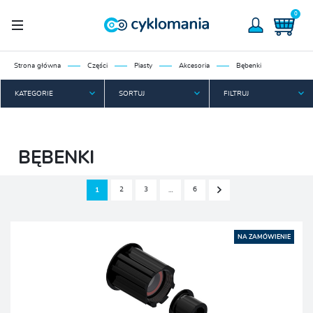
0
Strona główna
Części
Piasty
Akcesoria
Bębenki
KATEGORIE
SORTUJ
FILTRUJ
BĘBENKI
2
3
6
1
…
NA ZAMÓWIENIE