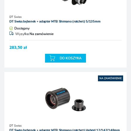
DT Swiss
DT Swiss bębenek + adapter MTB Shimano (ratchet) 5/135mm
Dostępny
Wysyłka:
Na zamówienie
283,50 zł
DO KOSZYKA
NA ZAMÓWIENIE
DT Swiss
DT Swiss bębenek + adapter MTB Shimano (ratchet) Hybrid 12/142/148mm