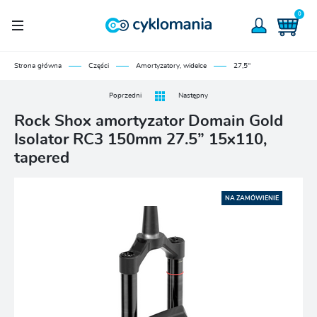
0
Strona główna
Części
Amortyzatory, widelce
27,5"
Poprzedni
Następny
Rock Shox amortyzator Domain Gold
Isolator RC3 150mm 27.5” 15x110,
tapered
NA ZAMÓWIENIE