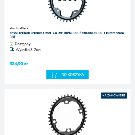
absoluteBlack
absoluteBlack koronka OVAL CX R9100/R8000/R9000/R6800 110mm szara
38T
Dostępny
Wysyłka:
3-7dni
324,90 zł
DO KOSZYKA
NA ZAMÓWIENIE