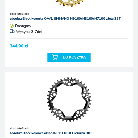
absoluteBlack
absoluteBlack koronka OVAL SHIMANO M9100/M8100/M7100 złota 28T
Dostępny
Wysyłka:
3-7dni
344,90 zł
DO KOSZYKA
absoluteBlack
absoluteBlack koronka okrągła CX 110BCD czarna 38T