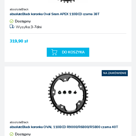
absoluteBlack
absoluteBlack koronka Oval Sram APEX 110BCD czarna 38T
Dostępny
Wysyłka:
3-7dni
319,90 zł
DO KOSZYKA
NA ZAMÓWIENIE
absoluteBlack
absoluteBlack koronka OVAL 110BCD R9000/R6800/R5800 czarna 40T
Dostępny