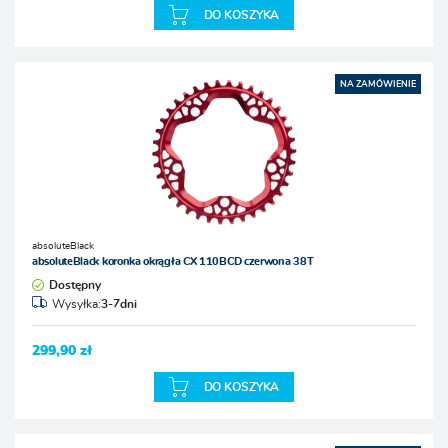
DO KOSZYKA
NA ZAMÓWIENIE
absoluteBlack
absoluteBlack koronka okrągła CX 110BCD czerwona 38T
Dostępny
Wysyłka:
3-7dni
299,90 zł
DO KOSZYKA