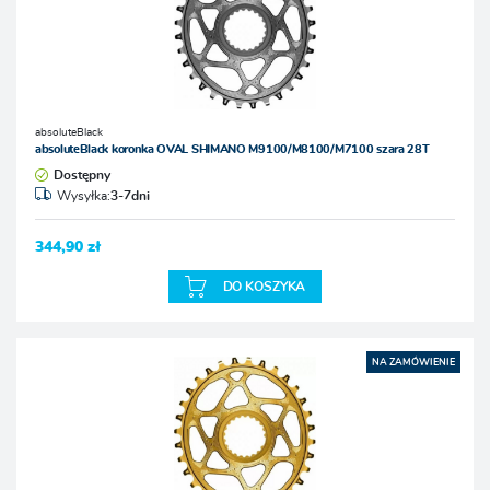
absoluteBlack
absoluteBlack koronka OVAL SHIMANO M9100/M8100/M7100 szara 28T
Dostępny
Wysyłka:
3-7dni
344,90 zł
DO KOSZYKA
NA ZAMÓWIENIE