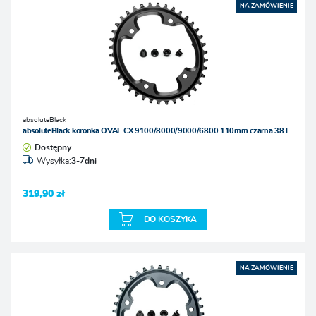
NA ZAMÓWIENIE
absoluteBlack
absoluteBlack koronka OVAL CX 9100/8000/9000/6800 110mm czarna 38T
Dostępny
Wysyłka:
3-7dni
319,90 zł
DO KOSZYKA
NA ZAMÓWIENIE