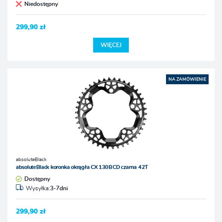
Niedostępny
299,90 zł
WIĘCEJ
NA ZAMÓWIENIE
absoluteBlack
absoluteBlack koronka okrągła CX 130BCD czarna 42T
Dostępny
Wysyłka:
3-7dni
299,90 zł