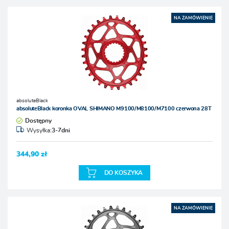
NA ZAMÓWIENIE
absoluteBlack
absoluteBlack koronka OVAL SHIMANO M9100/M8100/M7100 czerwona 28T
Dostępny
Wysyłka:
3-7dni
344,90 zł
DO KOSZYKA
NA ZAMÓWIENIE