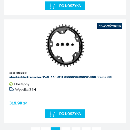
DO KOSZYKA
NA ZAMÓWIENIE
absoluteBlack
absoluteBlack koronka OVAL 110BCD R9000/R6800/R5800 czarna 38T
Dostępny
Wysyłka:
24H
319,90 zł
DO KOSZYKA