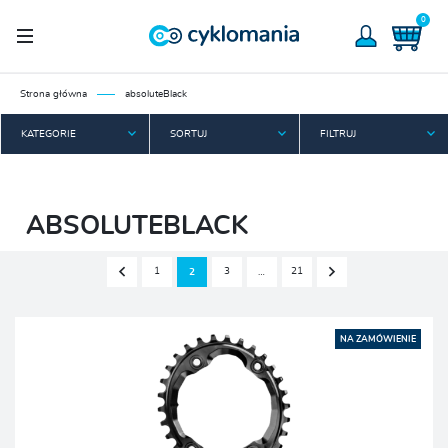
0
Strona główna
absoluteBlack
KATEGORIE
SORTUJ
FILTRUJ
ABSOLUTEBLACK
1
3
21
2
…
NA ZAMÓWIENIE