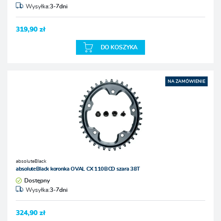
Wysyłka:
3-7dni
319,90 zł
DO KOSZYKA
NA ZAMÓWIENIE
absoluteBlack
absoluteBlack koronka OVAL CX 110BCD szara 38T
Dostępny
Wysyłka:
3-7dni
324,90 zł