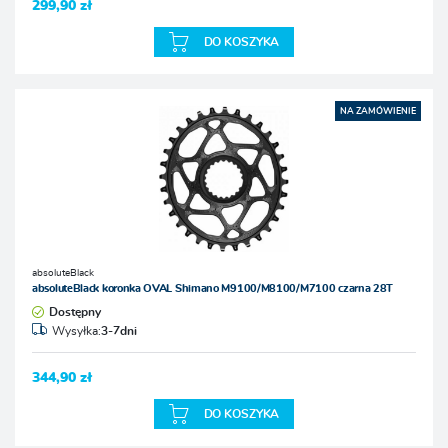
299,90 zł
DO KOSZYKA
NA ZAMÓWIENIE
absoluteBlack
absoluteBlack koronka OVAL Shimano M9100/M8100/M7100 czarna 28T
Dostępny
Wysyłka:
3-7dni
344,90 zł
DO KOSZYKA