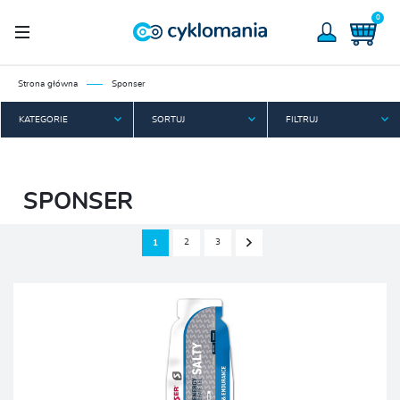
0
Strona główna
Sponser
KATEGORIE
SORTUJ
FILTRUJ
SPONSER
2
3
1