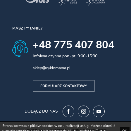
MASZ PYTANIE?
+48 775 407 804
Infolinia czynna pon.-pt. 9:00-15:30
sklep@cyklomania.pl
FORMULARZ KONTAKTOWY
DOŁĄCZ DO NAS
Strona korzysta z plików cookies w celu realizacji usług. Możesz określić
Copyright 2020 by cyklomania.pl. Wszystkie prawa zastrzeżone