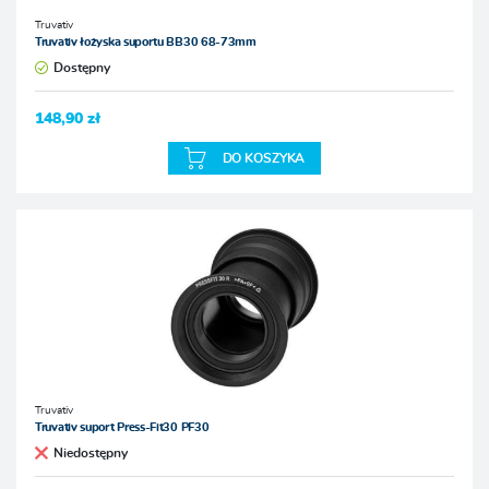
Truvativ
Truvativ łożyska suportu BB30 68-73mm
Dostępny
148,90 zł
DO KOSZYKA
Truvativ
Truvativ suport Press-Fit30 PF30
Niedostępny