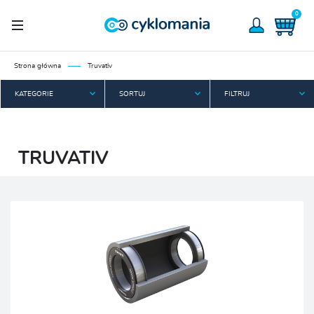
0
Strona główna
Truvativ
KATEGORIE
SORTUJ
FILTRUJ
TRUVATIV