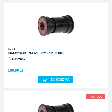
Truvativ
Truvativ suport Road GXP Press-Fit PF41 BB86
Dostępny
169,90 zł
DO KOSZYKA
PROMOCJE