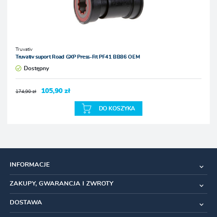
Truvativ
Truvativ suport Road GXP Press-Fit PF41 BB86 OEM
Dostępny
105,90 zł
174,90 zł
DO KOSZYKA
INFORMACJE
ZAKUPY, GWARANCJA I ZWROTY
DOSTAWA