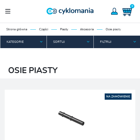
0
Strona główna
Części
Piasty
Akcesoria
Osie piasty
KATEGORIE
SORTUJ
FILTRUJ
OSIE PIASTY
NA ZAMÓWIENIE