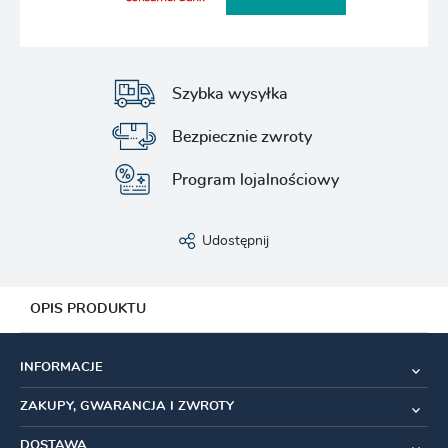
Szybka wysyłka
Bezpiecznie zwroty
Program lojalnościowy
Udostępnij
OPIS PRODUKTU
Specyfikacja
INFORMACJE
Materiał
: Aluminium, anodowane na czerwono
ZAKUPY, GWARANCJA I ZWROTY
Obróbka
: Precyzyjna obróbka CNC
DOSTAWA