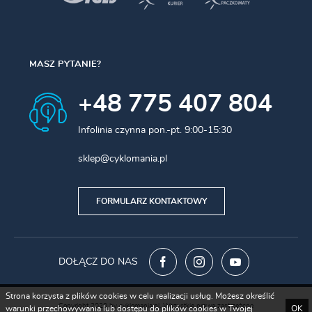
MASZ PYTANIE?
+48 775 407 804
Infolinia czynna pon.-pt. 9:00-15:30
sklep@cyklomania.pl
FORMULARZ KONTAKTOWY
DOŁĄCZ DO NAS
Strona korzysta z plików cookies w celu realizacji usług. Możesz określić
Copyright 2020 by cyklomania.pl. Wszystkie prawa zastrzeżone
warunki przechowywania lub dostępu do plików cookies w Twojej
OK