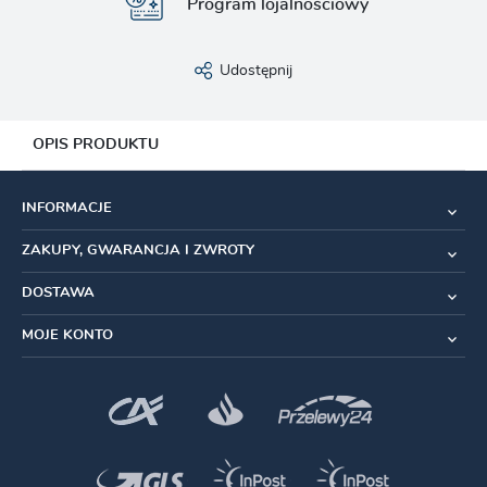
Program lojalnościowy
Udostępnij
OPIS PRODUKTU
Materiał:
Aluminium, tworzywo sztuczne
INFORMACJE
Kompatybilność:
SRAM Rival XPLR AXS E1
ZAKUPY, GWARANCJA I ZWROTY
Kolor:
Czarny
DOSTAWA
MOJE KONTO
Akcesoria przerzutki
Wózek