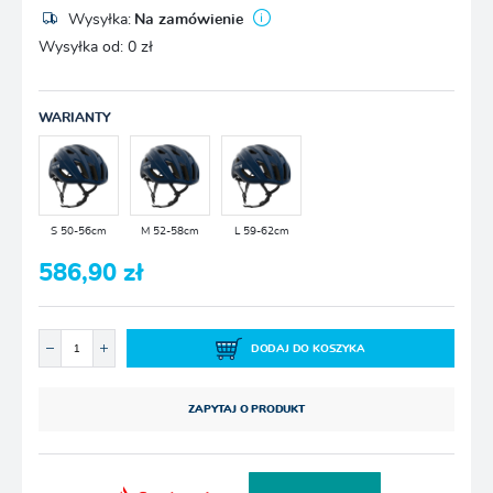
Wysyłka:
Na zamówienie
Wysyłka od:
0 zł
WARIANTY
S 50-56cm
M 52-58cm
L 59-62cm
586,90 zł
DODAJ DO KOSZYKA
ZAPYTAJ O PRODUKT