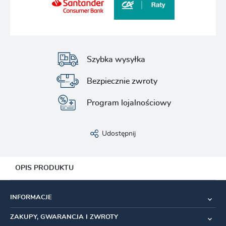
Szybka wysyłka
Bezpiecznie zwroty
Program lojalnościowy
Udostępnij
OPIS PRODUKTU
Mojito
to kask, który wyróżnia się nie tylko swoim
INFORMACJE
niepowtarzalnym kształtem, ale także charakterem. Stanowi
idealne połączenie wydajności, komfortu i stylu. Przemyślany
ZAKUPY, GWARANCJA I ZWROTY
design zapewnia maksymalną wygodę i optymalną wentylację,