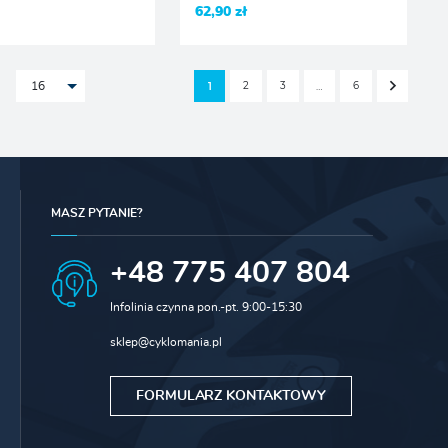
62,90 zł
2
3
6
1
…
16
MASZ PYTANIE?
+48 775 407 804
Infolinia czynna pon.-pt. 9:00-15:30
sklep@cyklomania.pl
FORMULARZ KONTAKTOWY