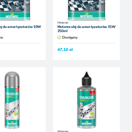
Motorex
lej do amortyzatorów 10W
Motorex olej do amortyzatorów 15W
250ml
ny
Dostępny
47,10 zł
Motorex