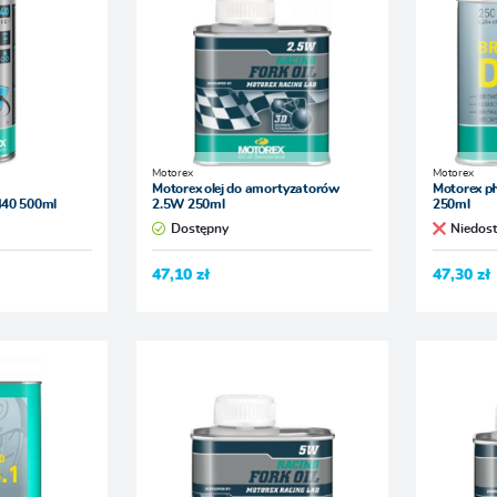
Motorex
Motorex
Motorex olej do amortyzatorów
Motorex p
440 500ml
2.5W 250ml
250ml
Dostępny
Niedos
47,10 zł
47,30 zł