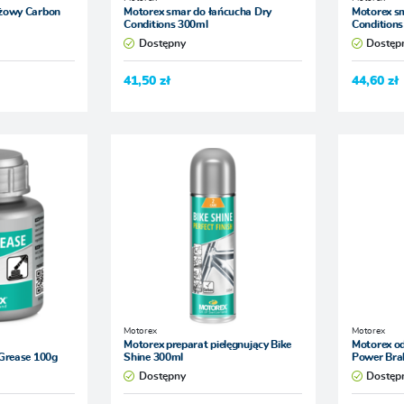
żowy Carbon
Motorex smar do łańcucha Dry
Motorex s
Conditions 300ml
Condition
Dostępny
Dostęp
41,50 zł
44,60 zł
Motorex
Motorex
Motorex preparat pielęgnujący Bike
Motorex od
Grease 100g
Shine 300ml
Power Bra
Dostępny
Dostęp