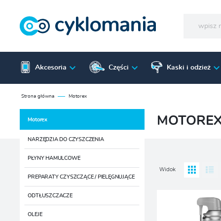
Akcesoria
Części
Kaski i odzież
Strona główna
Motorex
MOTORE
Motorex
NARZĘDZIA DO CZYSZCZENIA
PŁYNY HAMULCOWE
Widok
PREPARATY CZYSZCZĄCE / PIELĘGNUJĄCE
ODTŁUSZCZACZE
OLEJE