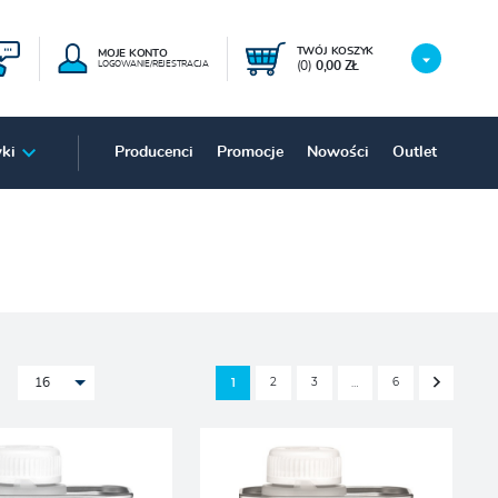
TWÓJ KOSZYK
MOJE KONTO
(0)
0,00 ZŁ
LOGOWANIE/REJESTRACJA
ki
Producenci
Promocje
Nowości
Outlet
2
3
6
1
…
16