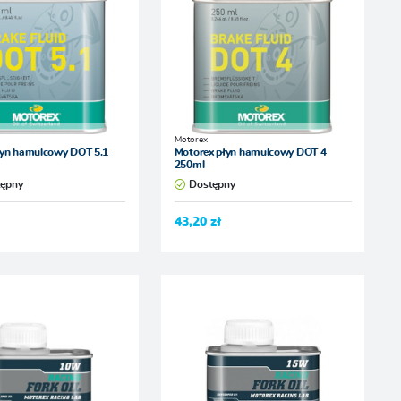
Motorex
łyn hamulcowy DOT 5.1
Motorex płyn hamulcowy DOT 4
250ml
tępny
Dostępny
43,20 zł