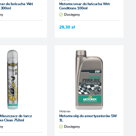
mar do łańcucha Wet
Motorex smar do łańcucha Wet
s 300ml
Conditions 100ml
ny
Dostępny
29,30 zł
Motorex
tłuszczacz do tarcz
Motorex olej do amortyzatorów 5W
ke Clean 750ml
1L
ny
Dostępny