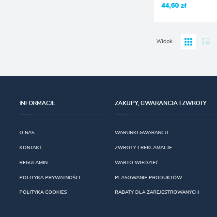
44,60 zł
Widok
INFORMACJE
ZAKUPY, GWARANCJA I ZWROTY
O NAS
WARUNKI GWARANCJI
KONTAKT
ZWROTY I REKLAMACJE
REGULAMIN
WARTO WIEDZIEĆ
POLITYKA PRYWATNOŚCI
PLASOWANIE PRODUKTÓW
POLITYKA COOKIES
RABATY DLA ZAREJESTROWANYCH