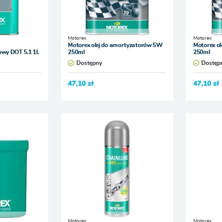
Motorex
Motorex
Motorex olej do amortyzatorów 5W
Motorex o
owy DOT 5.1 1L
250ml
250ml
Dostępny
Dostęp
47,10 zł
47,10 zł
Motorex
Motorex