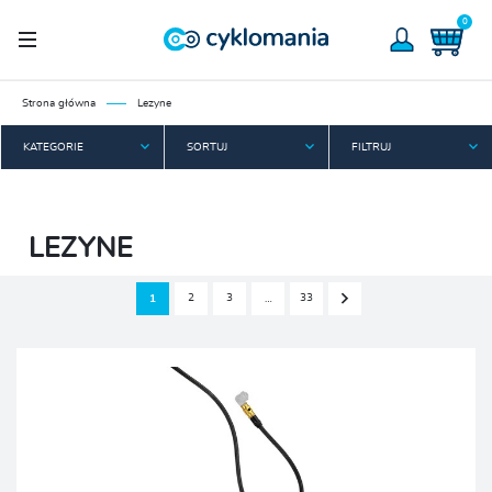
0
Strona główna
Lezyne
KATEGORIE
SORTUJ
FILTRUJ
LEZYNE
2
3
33
1
…