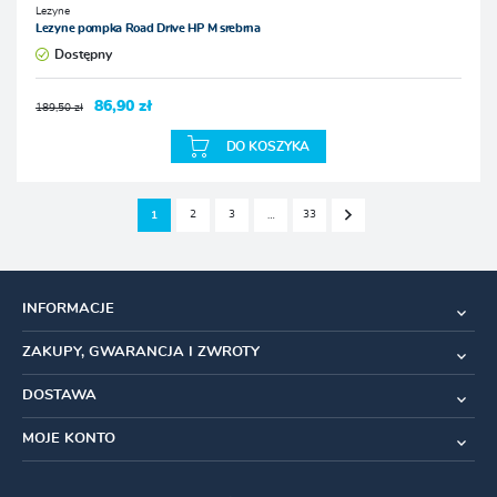
Lezyne
Lezyne pompka Road Drive HP M srebrna
Dostępny
86,90 zł
189,50 zł
DO KOSZYKA
2
3
33
1
…
INFORMACJE
ZAKUPY, GWARANCJA I ZWROTY
DOSTAWA
MOJE KONTO