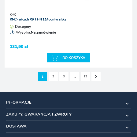
KMC
KMC łańcuch X9 Ti-N 114ogniw złoty
Dostępny
Wysyłka:
Na zamówienie
131,90 zł
DO KOSZYKA
2
3
12
1
…
INFORMACJE
ZAKUPY, GWARANCJA I ZWROTY
DOSTAWA