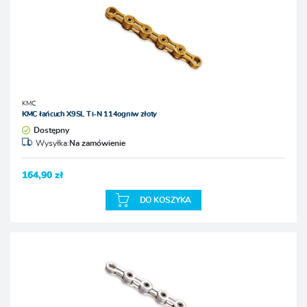
KMC
KMC łańcuch X9SL Ti-N 114ogniw złoty
Dostępny
Wysyłka:
Na zamówienie
164,90 zł
DO KOSZYKA