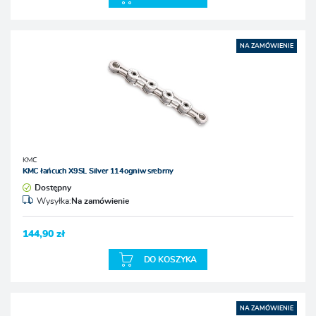
NA ZAMÓWIENIE
KMC
KMC łańcuch X9SL Silver 114ogniw srebrny
Dostępny
Wysyłka:
Na zamówienie
144,90 zł
DO KOSZYKA
NA ZAMÓWIENIE