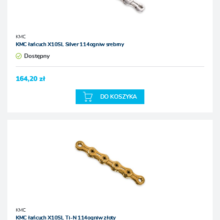
KMC
KMC łańcuch X10SL Silver 114ogniw srebrny
Dostępny
164,20 zł
DO KOSZYKA
KMC
KMC łańcuch X10SL Ti-N 114ogniw złoty