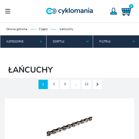
0
Strona główna
Części
Łańcuchy
KATEGORIE
SORTUJ
FILTRUJ
ŁAŃCUCHY
2
3
12
1
…