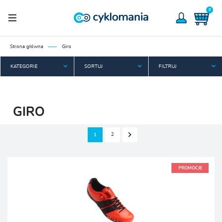
0
Strona główna
Giro
KATEGORIE
SORTUJ
FILTRUJ
GIRO
2
1
PROMOCJE