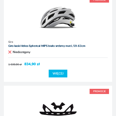
PROMOCJE
Giro
Giro kask Helios Spherical MIPS biało srebrny mat L 59-63cm
Niedostępny
834,90 zł
1 039,90 zł
WIĘCEJ
PROMOCJE