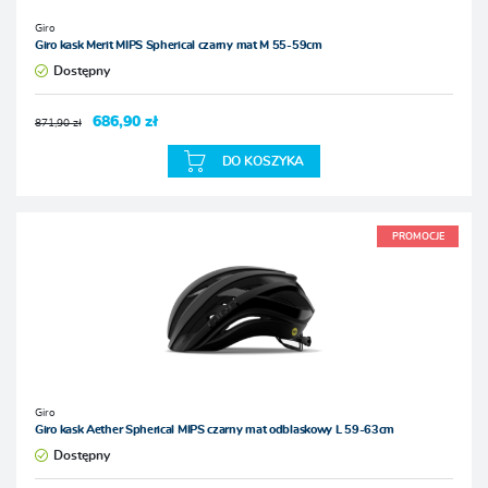
Giro
Giro kask Merit MIPS Spherical czarny mat M 55-59cm
Dostępny
686,90 zł
871,90 zł
DO KOSZYKA
PROMOCJE
Giro
Giro kask Aether Spherical MIPS czarny mat odblaskowy L 59-63cm
Dostępny