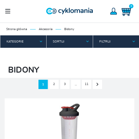
0
Strona główna
Akcesoria
Bidony
KATEGORIE
SORTUJ
FILTRUJ
BIDONY
2
3
11
1
…