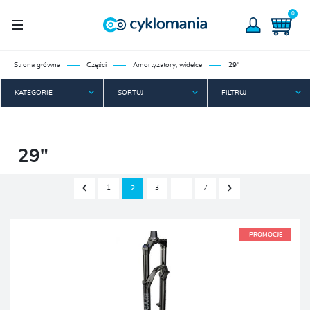
0
Strona główna
Części
Amortyzatory, widelce
29"
KATEGORIE
SORTUJ
FILTRUJ
29"
1
3
7
2
…
PROMOCJE