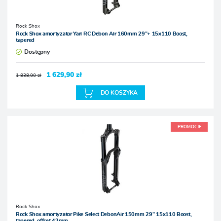
Rock Shox
Rock Shox amortyzator Yari RC Debon Air 160mm 29”+ 15x110 Boost,
tapered
Dostępny
1 629,90 zł
1 838,90 zł
DO KOSZYKA
PROMOCJE
Rock Shox
Rock Shox amortyzator Pike Select DebonAir 150mm 29” 15x110 Boost,
tapered, offset 42mm