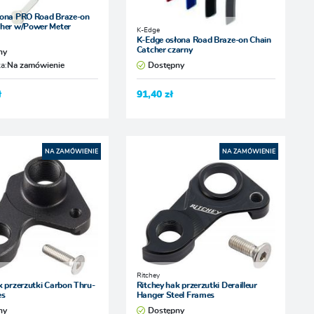
łona PRO Road Braze-on
cher w/Power Meter
K-Edge
K-Edge osłona Road Braze-on Chain
Catcher czarny
ny
a:
Na zamówienie
Dostępny
ł
91,40 zł
NA ZAMÓWIENIE
NA ZAMÓWIENIE
Ritchey
k przerzutki Carbon Thru-
Ritchey hak przerzutki Derailleur
es
Hanger Steel Frames
ny
Dostępny