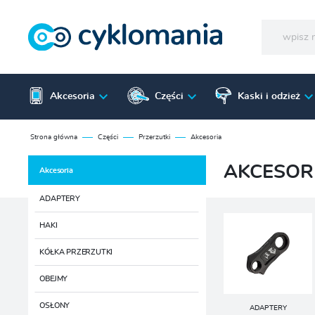
Akcesoria
Części
Kaski i odzież
Strona główna
Części
Przerzutki
Akcesoria
AKCESOR
Akcesoria
ADAPTERY
HAKI
KÓŁKA PRZERZUTKI
OBEJMY
OSŁONY
ADAPTERY