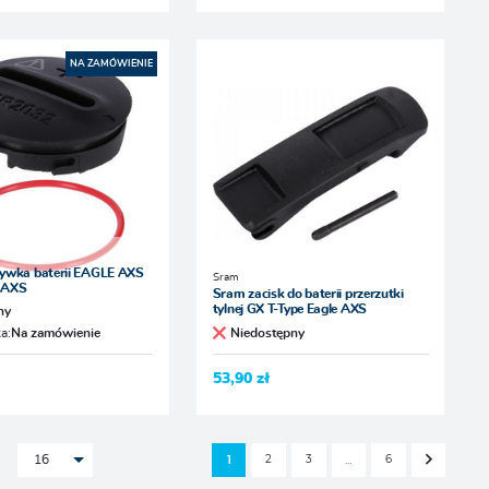
NA ZAMÓWIENIE
ywka baterii EAGLE AXS
Sram
 AXS
Sram zacisk do baterii przerzutki
tylnej GX T-Type Eagle AXS
ny
a:
Na zamówienie
Niedostępny
53,90 zł
2
3
6
1
…
16