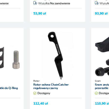
wienie
Wysyłka:
Na zamówienie
Wysyłk
53,90 zł
93,90 zł
Rotor
Sram
Rotor osłona ChainCatcher
Sram zest
utki do Q-Ring
regulowany czarny
przerzutki
Dostępny
Dostęp
112,40 zł
110,90 z