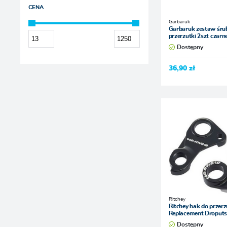
Shimano
CENA
Sram
Garbaruk
Garbaruk zestaw śrub
przerzutki 2szt czarn
TOKEN
Dostępny
Wolf Tooth Components
36,90 zł
Ritchey
Ritchey hak do przerz
Replacement Droputs
Dostępny