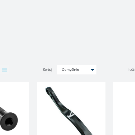
Sortuj
Ilość
Domyślnie