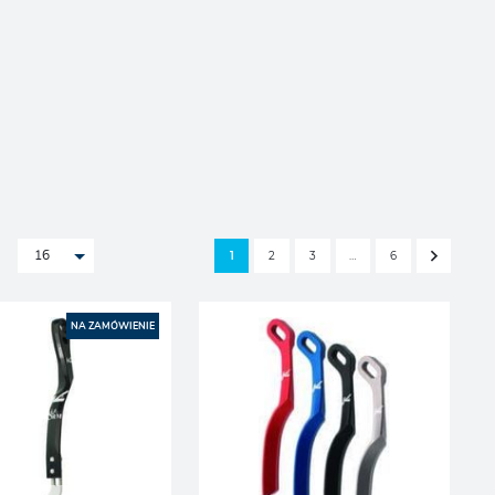
2
3
6
1
…
16
NA ZAMÓWIENIE