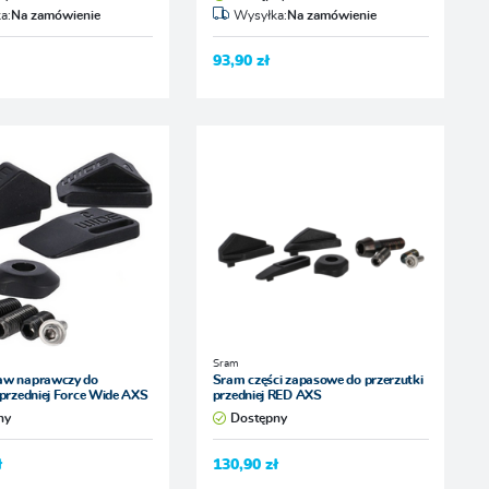
a:
Na zamówienie
Wysyłka:
Na zamówienie
93,90 zł
Sram
aw naprawczy do
Sram części zapasowe do przerzutki
 przedniej Force Wide AXS
przedniej RED AXS
ny
Dostępny
ł
130,90 zł