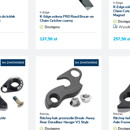
K-Edge
K-Edge os
Chain Cat
K-Edge
Magnet
 do kółek
K-Edge osłona PRO Road Braze-on
e
Chain Catcher czarny
Dostęp
Dostępny
Wysyłk
137,50 zł
257,50 z
NA ZAMÓWIENIE
NA ZAMÓWIENIE
Ritchey
Ritchey
utki
Ritchey hak przerzutki Break-Away
Ritchey ha
Rear Derailleur Hanger V1 Style
Axle Fram
Dostępny
Dostęp