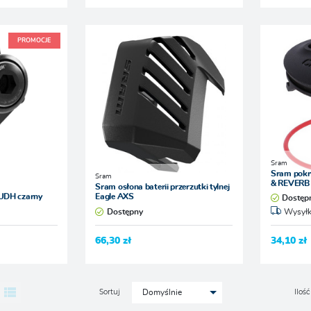
PROMOCJE
Sram
Sram pokr
Sram
& REVERB
Sram osłona baterii przerzutki tylnej
 UDH czarny
Eagle AXS
Dostęp
Dostępny
Wysyłk
66,30 zł
34,10 zł
Sortuj
Ilość
Domyślnie