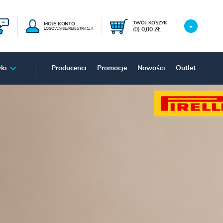
TWÓJ KOSZYK
MOJE KONTO
(0)
0,00 ZŁ
LOGOWANIE/REJESTRACJA
ki
Producenci
Promocje
Nowości
Outlet