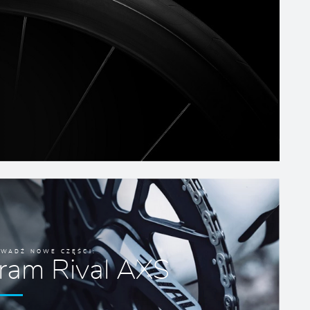
RWADŹ NOWE CZĘŚCI:
ram Rival AXS