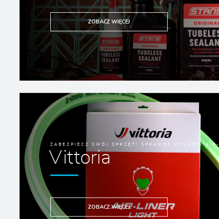
ZOBACZ WIĘCEJ
ZABEZPIECZ SWÓJ SPRZĘT! SPRAWDŹ WKŁADKI AIR-
Vittoria
ZOBACZ WIĘCEJ