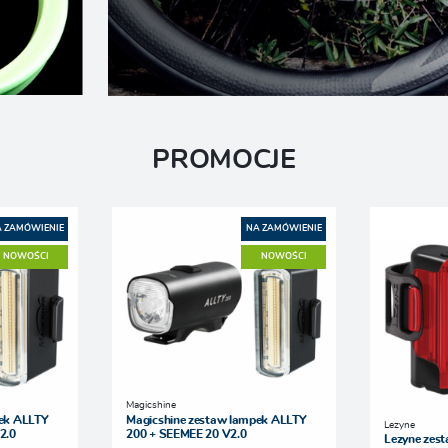
PROMOCJE
 ZAMÓWIENIE
NA ZAMÓWIENIE
NOWOŚCI
NOWOŚCI
Magicshine
pek ALLTY
Magicshine zestaw lampek ALLTY
Lezyne
2.0
200 + SEEMEE 20 V2.0
Lezyne zest