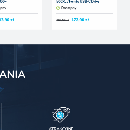
 300+
500XL / Femto USB-C Drive
ępny
Dostępny
13,90 zł
172,90 zł
281,50 zł
ANIA
ATRAKCYJNE