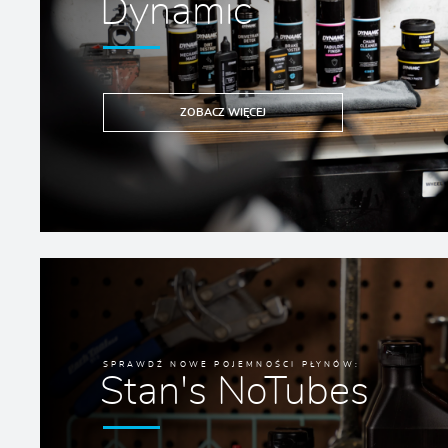
Dynamic
ZOBACZ WIĘCEJ
SPRAWDŹ NOWE POJEMNOŚCI PŁYNÓW:
Stan's NoTubes