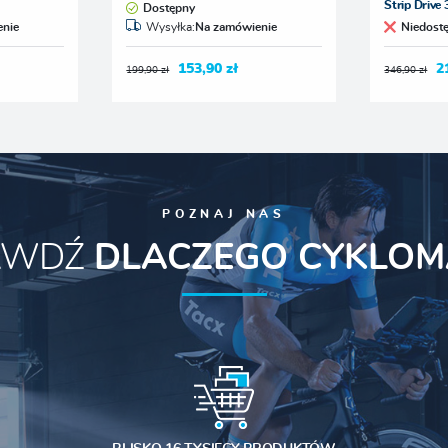
Strip Drive
Dostępny
nie
Wysyłka:
Na zamówienie
Niedost
153,90 zł
2
199,90 zł
346,90 zł
POZNAJ NAS
AWDŹ
DLACZEGO CYKLOM