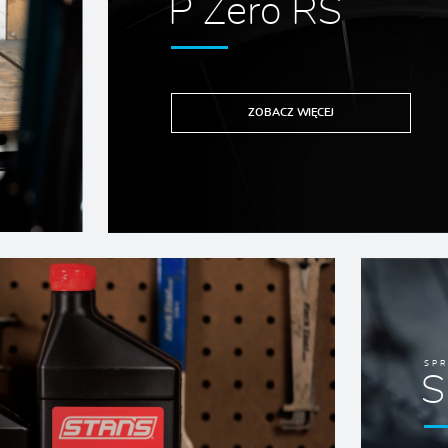
P Zero RS
ZOBACZ WIĘCEJ
SP
S