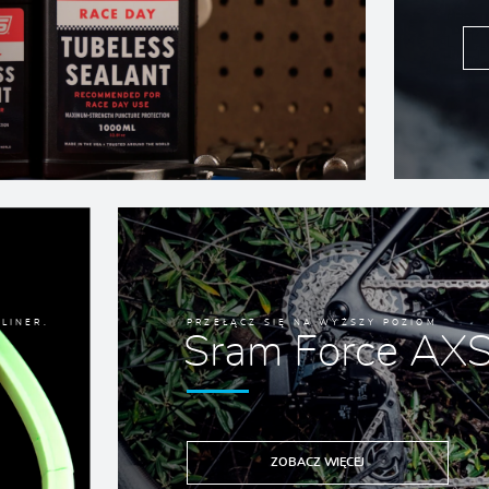
LINER.
PRZEŁĄCZ SIĘ NA WYŻSZY POZIOM
Sram Force AX
ZOBACZ WIĘCEJ