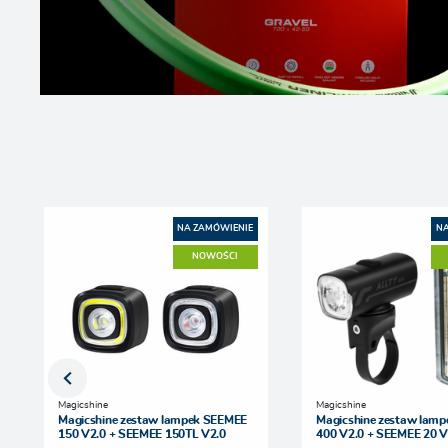
NA ZAMÓWIENIE
NA
NOWOŚCI
Magicshine
Magicshine
Magicshine zestaw lampek SEEMEE
Magicshine zestaw lam
150 V2.0 + SEEMEE 150TL V2.0
400 V2.0 + SEEMEE 20 V