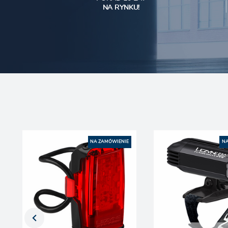
NA RYNKU!
NA ZAMÓWIENIE
NA