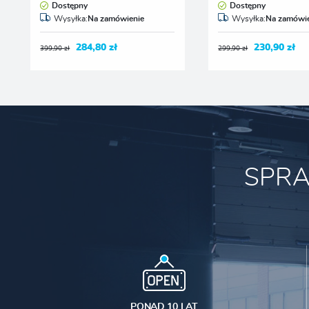
Dostępny
Dostępny
Wysyłka:
Na zamówienie
Wysyłka:
Na zamówie
284,80 zł
230,90 zł
399,90 zł
299,90 zł
SPR
PONAD 10 LAT